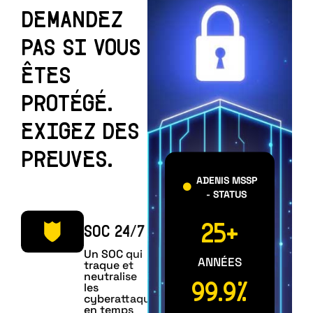
DEMANDEZ
PAS SI VOUS
ÊTES
PROTÉGÉ.
EXIGEZ DES
PREUVES.
ADENIS MSSP
- STATUS
25
+
SOC 24/7
Un SOC qui
ANNÉES
traque et
neutralise
les
99.9
%
cyberattaques
en temps