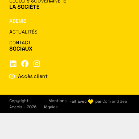
CLOUD & SOUVERAINETÉ
LA SOCIÉTÉ
ADENIS
ACTUALITÉS
CONTACT
SOCIAUX
Accès client
Copyright –
–
Mentions
Fait avec
par
Com and See
Adenis – 2026
légales