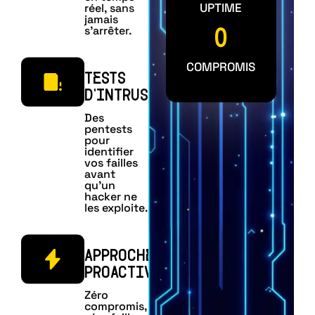
UPTIME
réel, sans
jamais
s’arrêter.
0
COMPROMIS
TESTS
D'INTRUSION
Des
pentests
pour
identifier
vos failles
avant
qu’un
hacker ne
les exploite.
APPROCHE
PROACTIVE
Zéro
compromis,