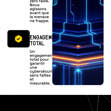
zéro faille.
Nous
agissons
avant que
la menace
ne frappe.
ENGAGEMENT
TOTAL
Un
engagement
total pour
garantir
une
cybersécurité
sans failles
et
mesurable.