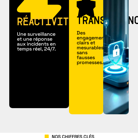
TRANSPAREN
RÉACTIVITÉ
Des
Une surveillance
engagements
et une réponse
clairs et
aux incidents en
mesurables,
temps réel, 24/7.
sans
fausses
promesses.
NOS CHIFFRES CLÉS