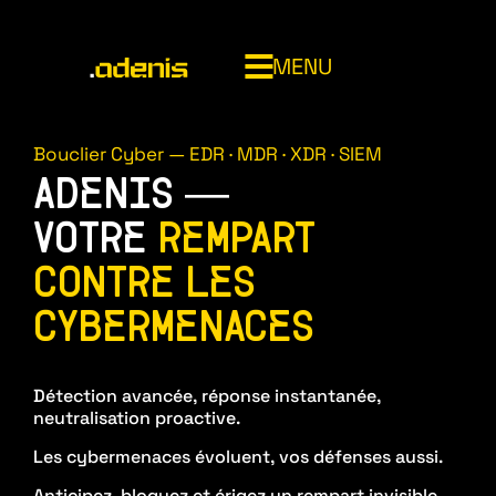
MENU
014820707
Bouclier Cyber — EDR · MDR · XDR · SIEM
ADENIS —
ADENIS
VOTRE
REMPART
CONTRE LES
INFOGÉRANCE (MSP)
CYBERMENACES
CYBERSÉCURITÉ MANAGÉE (MSSP)
NOC (Network Operations Center)
Détection avancée, réponse instantanée,
CLOUD & SOUVERAINETÉ
neutralisation proactive.
Service desk
Bouclier cyber
Les cybermenaces évoluent, vos défenses aussi.
Asset management
SOC 24/7 Adenis
Microsoft 365 managed services
Anticipez, bloquez et érigez un rempart invisible