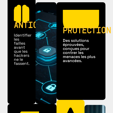
ANTICIPATION
PROTECTION
Identifier
les
Des solutions
failles
éprouvées,
avant
conçues pour
que les
contrer les
hackers
menaces les plus
ne le
avancées.
fassent.