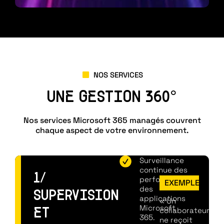
NOS SERVICES
UNE GESTION 360°
Nos services Microsoft 365 managés couvrent
chaque aspect de votre environnement.
Surveillance
continue des
1/
performances
EXEMPLE
des
SUPERVISION
applications
« Un
Microsoft
collaborateur
ET
365.
ne reçoit