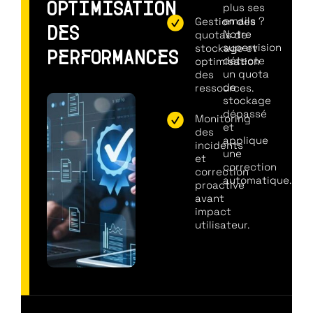
plus ses
OPTIMISATION
emails ?
Gestion des
DES
Notre
quotas de
supervision
stockage et
PERFORMANCES
détecte
optimisation
un quota
des
de
ressources.
stockage
dépassé
Monitoring
et
des
applique
incidents
une
et
correction
correction
automatique. »
proactive
avant
impact
utilisateur.