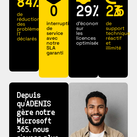
85
%
0
30
%
24
/
7
de
réduction
interruption
d’économies
de
des
de
sur
support
problèmes
service
les
technique
IT
avec
licences
réactif
déclarés
notre
optimisées
et
SLA
illimité
garanti
Depuis
qu'ADENIS
gère notre
Microsoft
365, nous