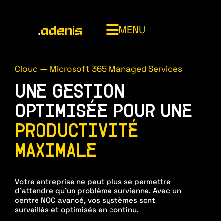
MENU
014820707
Cloud — Microsoft 365 Managed Services
UNE GESTION
ADENIS
OPTIMISÉE POUR UNE
PRODUCTIVITÉ
INFOGÉRANCE (MSP)
MAXIMALE
CYBERSÉCURITÉ MANAGÉE (MSSP)
NOC (Network Operations Center)
Votre entreprise ne peut plus se permettre
CLOUD & SOUVERAINETÉ
Service desk
Bouclier cyber
d’attendre qu’un problème survienne. Avec un
centre NOC avancé, vos systèmes sont
Asset management
surveillés et optimisés en continu.
SOC 24/7 Adenis
Microsoft 365 managed services