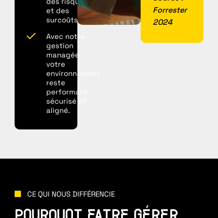
des risques
Forrester
et des
surcoûts.
2024
Avec notre
gestion
managée,
votre
environnement
reste
performant,
sécurisé et
aligné.
CE QUI NOUS DIFFÉRENCIE
POURQUOI FAIRE GÉRER