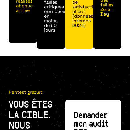
des
réalisés
failles
de
failles
chaque
critiques
satisfaction
Zero-
année
corrigées
client
Day
en
(données
moins
internes
de 60
2024)
jours
Pentest gratuit
VOUS ÊTES
LA CIBLE.
Demander
mon audit
NOUS