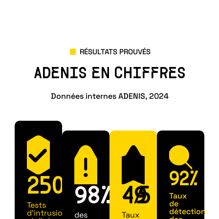
RÉSULTATS PROUVÉS
ADENIS EN CHIFFRES
Données internes ADENIS, 2024
92
%
250
+
98
%
49
/
5
Taux
de
Tests
détection
d’intrusion
des
Taux