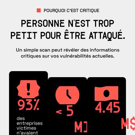
POURQUOI C'EST CRITIQUE
PERSONNE N'EST TROP
PETIT POUR ÊTRE ATTAQUÉ.
Un simple scan peut révéler des informations
critiques sur vos vulnérabilités actuelles.
93
%
4.45
< 
5
des
M
entreprises
MIN
victimes
n’avaient