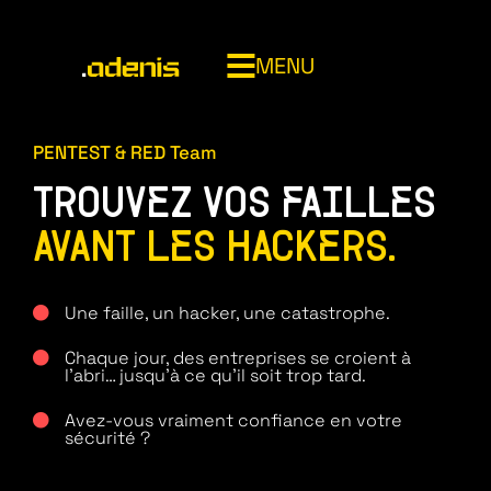
MENU
014820707
PENTEST & RED Team
TROUVEZ VOS FAILLES
ADENIS
AVANT LES HACKERS.
Une faille, un hacker, une catastrophe.
INFOGÉRANCE (MSP)
Chaque jour, des entreprises se croient à
CYBERSÉCURITÉ MANAGÉE (MSSP)
l'abri… jusqu'à ce qu'il soit trop tard.
NOC (Network Operations Center)
CLOUD & SOUVERAINETÉ
Avez-vous vraiment confiance en votre
Service desk
Bouclier cyber
sécurité ?
Asset management
SOC 24/7 Adenis
Microsoft 365 managed services