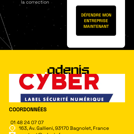
la correction
DÉFENDRE MON
ENTREPRISE
MAINTENANT
COORDONNÉES
01 48 24 07 07
163, Av. Gallieni, 93170 Bagnolet, France