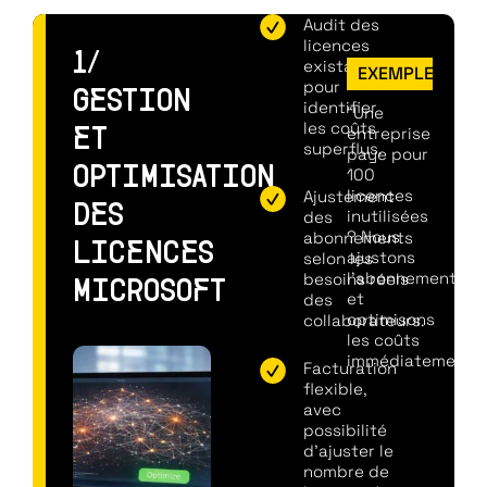
Audit des
licences
1/
existantes
EXEMPLE
pour
GESTION
identifier
“Une
les coûts
entreprise
ET
superflus.
paye pour
100
OPTIMISATION
licences
Ajustement
DES
inutilisées
des
? Nous
abonnements
LICENCES
ajustons
selon les
l’abonnement
besoins réels
MICROSOFT
et
des
optimisons
collaborateurs.
les coûts
immédiatement. 
Facturation
flexible,
avec
possibilité
d'ajuster le
nombre de