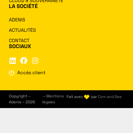
CLOUD & SOUVERAINETÉ
LA SOCIÉTÉ
ADENIS
ACTUALITÉS
CONTACT
SOCIAUX
Accès client
Copyright –
–
Mentions
Fait avec
par
Com and See
Adenis – 2026
légales