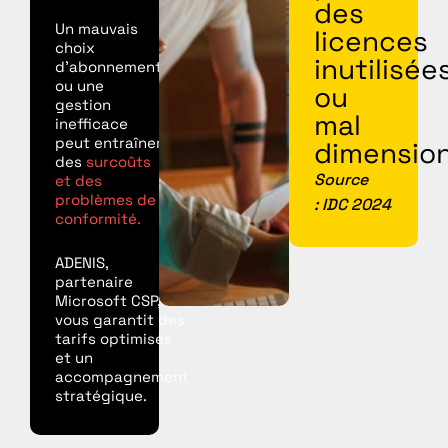
des
Un mauvais
licences
choix
inutilisée
d'abonnement
ou une
ou
gestion
mal
inefficace
peut entraîner
dimensio
des
surcoûts
Source
et des
problèmes de
: IDC 2024
conformité.
ADENIS,
partenaire
Microsoft CSP,
vous garantit des
tarifs optimisés
et un
accompagnement
stratégique.