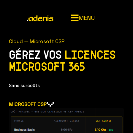
MENU
014820707
Cloud — Microsoft CSP
GÉREZ VOS
LICENCES
ADENIS
MICROSOFT 365
Sans surcoûts
INFOGÉRANCE (MSP)
CYBERSÉCURITÉ MANAGÉE (MSSP)
NOC (Network Operations Center)
MICROSOFT CSP
CLOUD & SOUVERAINETÉ
Service desk
Bouclier cyber
Asset management
SOC 24/7 Adenis
Microsoft 365 managed services