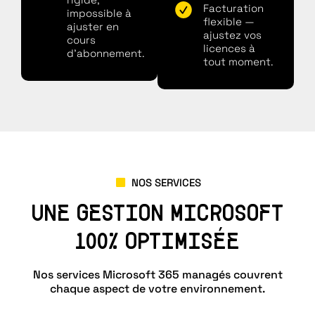
Facturation
impossible à
flexible —
ajuster en
ajustez vos
cours
licences à
d'abonnement.
tout moment.
NOS SERVICES
UNE GESTION MICROSOFT
100% OPTIMISÉE
Nos services Microsoft 365 managés couvrent
chaque aspect de votre environnement.