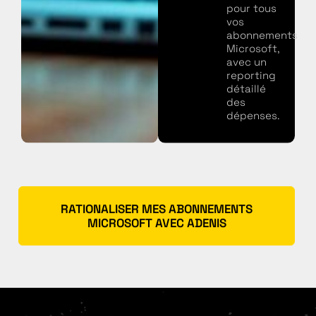
pour tous
vos
abonnements
Microsoft,
avec un
reporting
détaillé
des
dépenses.
RATIONALISER MES ABONNEMENTS
MICROSOFT AVEC ADENIS