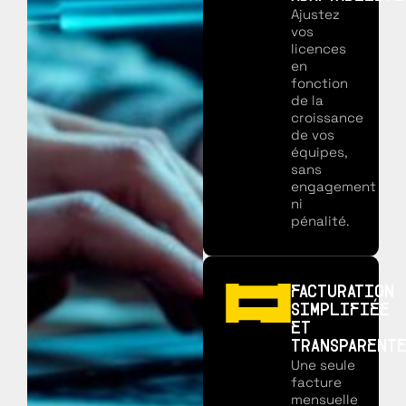
Ajustez
vos
licences
en
fonction
de la
croissance
de vos
équipes,
sans
engagement
ni
pénalité.
FACTURATION
SIMPLIFIÉE
ET
TRANSPARENT
Une seule
facture
mensuelle