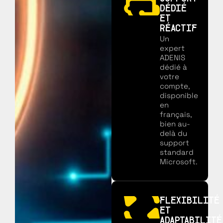
DÉDIÉ
ET
RÉACTIF
Un
expert
ADENIS
dédié à
votre
compte,
disponible
en
français,
bien au-
delà du
support
standard
Microsoft.
FLEXIBILITÉ
ET
ADAPTABILITÉ