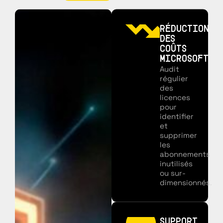
RÉDUCTION
DES
COÛTS
MICROSOFT
Audit
régulier
des
licences
pour
identifier
et
supprimer
les
abonnements
inutilisés
ou sur-
dimensionnés.
SUPPORT