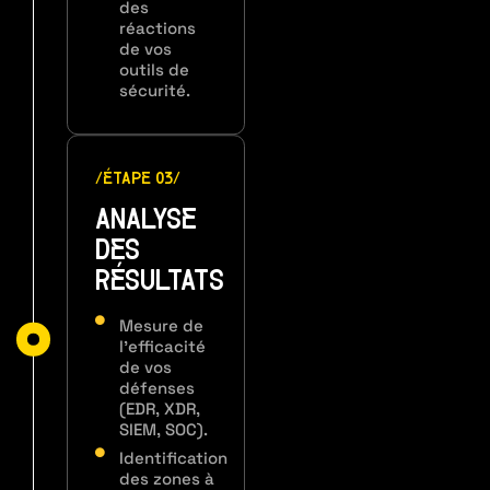
des
réactions
de vos
outils de
sécurité.
/ÉTAPE 03/
ANALYSE
DES
RÉSULTATS
Mesure de
l’efficacité
de vos
défenses
(EDR, XDR,
SIEM, SOC).
Identification
des zones à