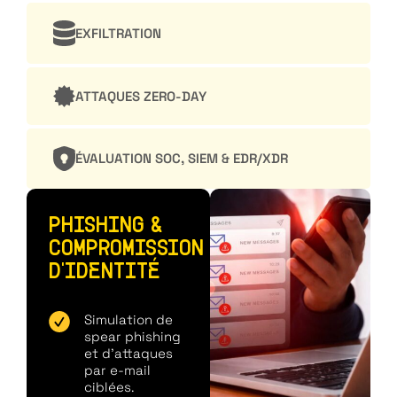
EXFILTRATION
ATTAQUES ZERO-DAY
ÉVALUATION SOC, SIEM & EDR/XDR
PHISHING &
COMPROMISSION
D'IDENTITÉ
Simulation de
spear phishing
et d'attaques
par e-mail
ciblées.