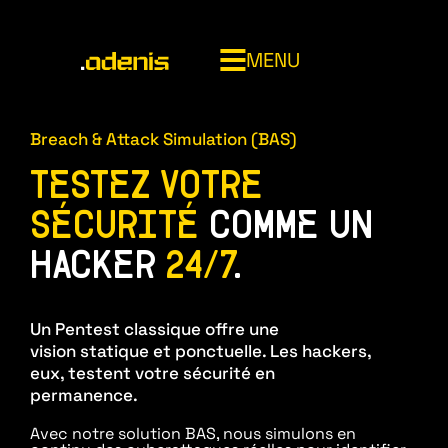
MENU
014820707
Breach & Attack Simulation (BAS)
TESTEZ VOTRE
ADENIS
SÉCURITÉ
COMME UN
HACKER
24/7
.
INFOGÉRANCE (MSP)
Un Pentest classique offre une
CYBERSÉCURITÉ MANAGÉE (MSSP)
NOC (Network Operations Center)
vision statique et ponctuelle. Les hackers,
eux, testent votre sécurité en
CLOUD & SOUVERAINETÉ
Service desk
Bouclier cyber
permanence.
Asset management
SOC 24/7 Adenis
Microsoft 365 managed services
Avec notre solution BAS, nous simulons en