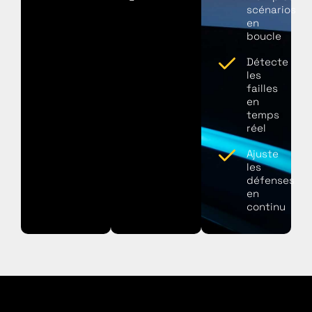
scénarios
en
boucle
Détecte
les
failles
en
temps
réel
Ajuste
les
défenses
en
continu