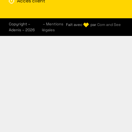
Accès client
Copyright –
–
Mentions
Fait avec
par
Com and See
Adenis – 2026
légales