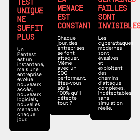
LA
CERTAINES
TEST
MENACE
FAILLES
UNIQUE
EST
SONT
NE
CONSTANTE
INVISIBLE
SUFFIT
PLUS
Chaque
Les
jour, des
cyberattaques
entreprises
modernes
Un
se font
sont
Pentest
attaquer.
évasives
est un
Même
et
instantané,
avec un
exploitent
mais une
SOC
des
entreprise
performant,
chemins
évolue :
êtes-vous
d’attaque
nouveaux
sûr à
complexes,
accès,
100% qu’il
indétectables
nouveaux
détecte
sans
logiciels,
tout ?
simulation
nouvelles
réelle.
menaces
chaque
jour.