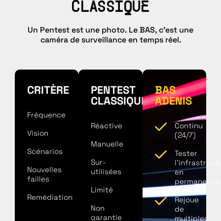
CLASSIQUE
Un Pentest est une photo. Le BAS, c’est une
caméra de surveillance en temps réel.
CRITÈRE
PENTEST
BAS
CLASSIQUE
ADENIS
Fréquence
Réactive
Continu
Vision
(24/7)
Manuelle
Scénarios
Tester
Sur-
l'infrastruct
Nouvelles
utilisées
en
failles
permanence
Limité
Remédiation
Rejoue
Non
de
garantie
multiples