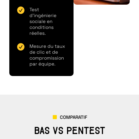
Test
d'ingénierie
sociale en
conditions
réelles.
Mesure du taux
de clic et de
compromission
par équipe.
COMPARATIF
BAS VS PENTEST