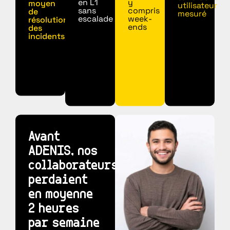
en L1
y
moyen
utilisateur
sans
compris
de
mesuré
escalade
week-
résolution
ends
des
incidents
Avant
ADENIS, nos
collaborateurs
perdaient
en moyenne
2 heures
par semaine