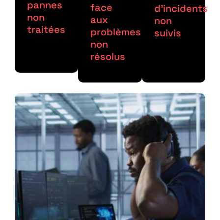
pannes
face
d’incidents
non
aux
non
traitées
problèmes
suivis
non
résolus