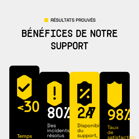
RÉSULTATS PROUVÉS
BÉNÉFICES DE NOTRE
SUPPORT
<
30
80
%
24
/
7
98
%
MIN
Des
Disponibilité
Taux
incidents
du
de
résolus
support,
Temps
satisfaction