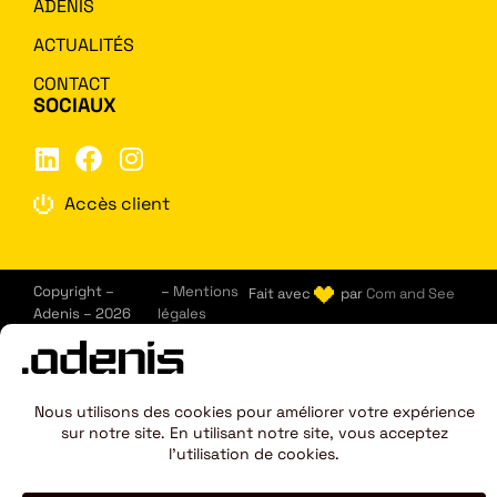
ADENIS
ACTUALITÉS
CONTACT
SOCIAUX
Accès client
Copyright –
–
Mentions
Fait avec
par
Com and See
Adenis – 2026
légales