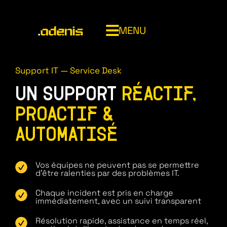
MENU
014820707
Support IT — Service Desk
UN SUPPORT
RÉACTIF,
ADENIS
PROACTIF &
AUTOMATISÉ
INFOGÉRANCE (MSP)
Vos équipes ne peuvent pas se permettre
CYBERSÉCURITÉ MANAGÉE (MSSP)
d'être ralenties par des problèmes IT.
NOC (Network Operations Center)
CLOUD & SOUVERAINETÉ
Chaque incident est pris en charge
Service desk
Bouclier cyber
immédiatement, avec un suivi transparent
Asset management
SOC 24/7 Adenis
Microsoft 365 managed services
Résolution rapide, assistance en temps réel,