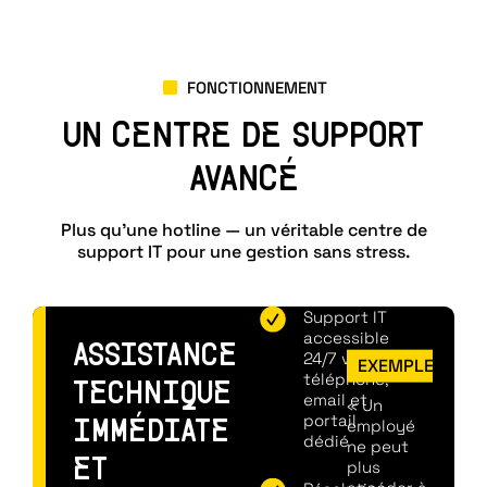
FONCTIONNEMENT
UN CENTRE DE SUPPORT
AVANCÉ
Plus qu’une hotline — un véritable centre de
support IT pour une gestion sans stress.
Support IT
accessible
ASSISTANCE
24/7 via
EXEMPLE
téléphone,
TECHNIQUE
email et
« Un
portail
employé
IMMÉDIATE
dédié
ne peut
plus
ET