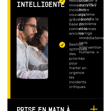
accéder à
Résolution
INTELLIGENTE
son VPN ?
immédiate des
Notre
incidents
système
courants
identifie le
grâce à une
problème
base de
et le
connaissances
corrige
enrichie
immédiatement,
sans
Gestion
intervention
optimisée
humaine. »
des
priorités
pour
traiter en
urgence
les
incidents
critiques
PRISE EN MAIN À