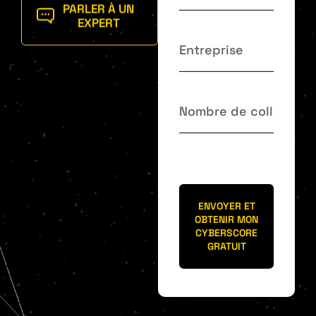
PARLER À UN
EXPERT
ENVOYER ET
OBTENIR MON
CYBERSCORE
GRATUIT