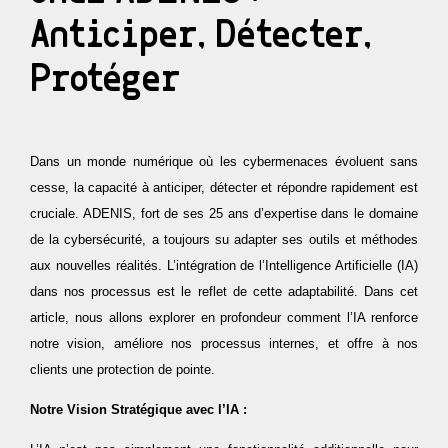
ACTUALITÉS
Analytique & reporting
Protection du navigateur WEB
Microsoft 365 migration services
Anticiper, Détecter,
Gouvernance IT & conformité
Pentest
CONTACT
Microsoft cloud solution provider
Protéger
Breach & Attack Simulation (BAS)
Public cloud management (Azure & AWS)
acces client
Gestion des identités et des accès (IAM)
Dans un monde numérique où les cybermenaces évoluent sans
Culture & sensibilisation cyber
cesse, la capacité à anticiper, détecter et répondre rapidement est
cruciale. ADENIS, fort de ses 25 ans d’expertise dans le domaine
Campagne de phishing
de la cybersécurité, a toujours su adapter ses outils et méthodes
Gouvernance & conformité
aux nouvelles réalités. L’intégration de l’Intelligence Artificielle (IA)
dans nos processus est le reflet de cette adaptabilité. Dans cet
Protection contre le BEC (Business Email
Compromise)
article, nous allons explorer en profondeur comment l’IA renforce
notre vision, améliore nos processus internes, et offre à nos
Surveillance du DARK WEB
clients une protection de pointe.
Notre Vision Stratégique avec l’IA :