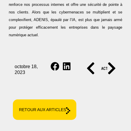
renforce nos processus internes et offre une sécurité de pointe à
nos clients. Alors que les cybermenaces se multiplient et se
complexifient, ADENIS, épaulé par l’IA, est plus que jamais armé
pour protéger efficacement les entreprises dans le paysage
numérique actuel.
octobre 18,
ACTUALITÉ SU
ACTUAL
2023
RETOUR AUX ARTICLES