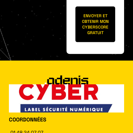
ENVOYER ET
OBTENIR MON
CYBERSCORE
GRATUIT
COORDONNÉES
01 48 24 07 07