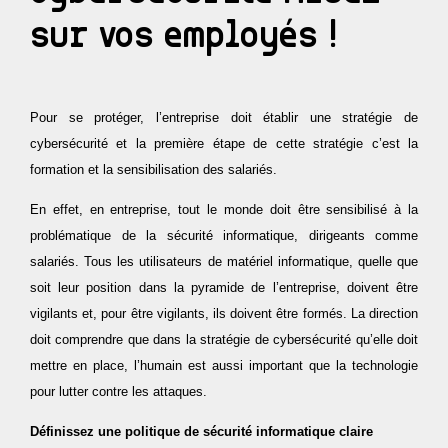
ACTUALITÉS
Analytique & reporting
Protection du navigateur WEB
Microsoft 365 migration services
sur vos employés !
Gouvernance IT & conformité
Pentest
CONTACT
Microsoft cloud solution provider
Breach & Attack Simulation (BAS)
Public cloud management (Azure & AWS)
Pour se protéger, l’entreprise doit établir une stratégie de
acces client
Gestion des identités et des accès (IAM)
cybersécurité et la première étape de cette stratégie c’est la
formation et la sensibilisation des salariés.
Culture & sensibilisation cyber
En effet, en entreprise, tout le monde doit être sensibilisé à la
Campagne de phishing
problématique de la sécurité informatique, dirigeants comme
Gouvernance & conformité
salariés. Tous les utilisateurs de matériel informatique, quelle que
soit leur position dans la pyramide de l’entreprise, doivent être
Protection contre le BEC (Business Email
vigilants et, pour être vigilants, ils doivent être formés. La direction
Compromise)
doit comprendre que dans la stratégie de cybersécurité qu’elle doit
Surveillance du DARK WEB
mettre en place, l’humain est aussi important que la technologie
pour lutter contre les attaques.
Définissez une politique de sécurité informatique claire