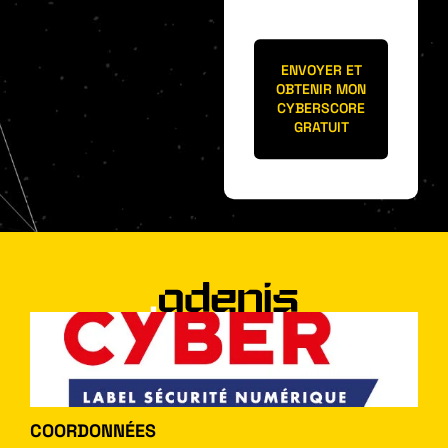
ENVOYER ET
OBTENIR MON
CYBERSCORE
GRATUIT
COORDONNÉES