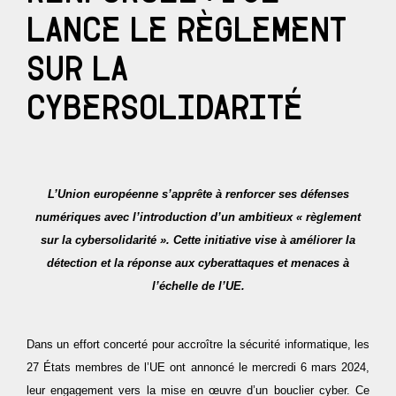
ACTUALITÉS
Analytique & reporting
Protection du navigateur WEB
Microsoft 365 migration services
LANCE LE RÈGLEMENT
Gouvernance IT & conformité
Pentest
CONTACT
Microsoft cloud solution provider
SUR LA
Breach & Attack Simulation (BAS)
Public cloud management (Azure & AWS)
CYBERSOLIDARITÉ
acces client
Gestion des identités et des accès (IAM)
Culture & sensibilisation cyber
Campagne de phishing
L’Union européenne s’apprête à renforcer ses défenses
numériques avec l’introduction d’un ambitieux « règlement
Gouvernance & conformité
sur la cybersolidarité ». Cette initiative vise à améliorer la
Protection contre le BEC (Business Email
détection et la réponse aux cyberattaques et menaces à
Compromise)
l’échelle de l’UE.
Surveillance du DARK WEB
Dans un effort concerté pour accroître la sécurité informatique, les
27 États membres de l’UE ont annoncé le mercredi 6 mars 2024,
leur engagement vers la mise en œuvre d’un bouclier cyber. Ce