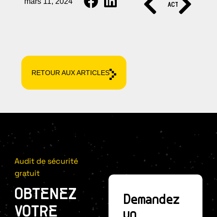
mars 11, 2024
ACTUALITÉ SU
ACTUAL
RETOUR AUX ARTICLES
Audit de sécurité
gratuit
OBTENEZ
Demandez
VOTRE
un